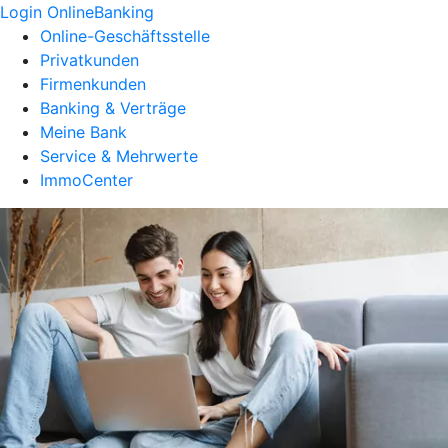
Login OnlineBanking
Online-Geschäftsstelle
Privatkunden
Firmenkunden
Banking & Verträge
Meine Bank
Service & Mehrwerte
ImmoCenter