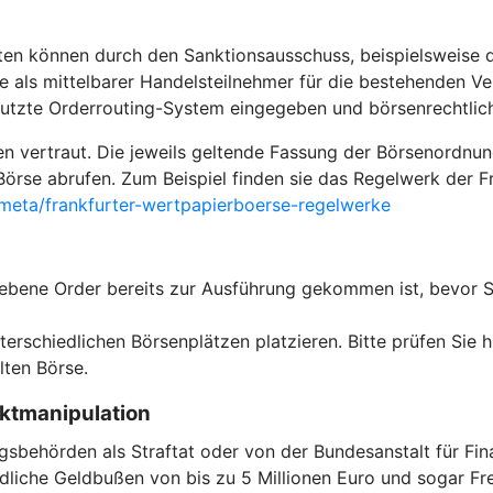
ten können durch den Sanktionsausschuss, beispielsweise 
e als mittelbarer Handelsteilnehmer für die bestehenden Ver
enutzte Orderrouting-System eingegeben und börsenrechtli
ten vertraut. Die jeweils geltende Fassung der Börsenordnu
n Börse abrufen. Zum Beispiel finden sie das Regelwerk der 
eta/frankfurter-wertpapierboerse-regelwerke
egebene Order bereits zur Ausführung gekommen ist, bevor 
erschiedlichen Börsenplätzen platzieren. Bitte prüfen Sie h
ten Börse.
rktmanipulation
behörden als Straftat oder von der Bundesanstalt für Fina
dliche Geldbußen von bis zu 5 Millionen Euro und sogar Fre