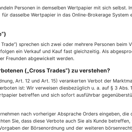
andeln Personen in demselben Wertpapier mit sich selbst. In
) für dasselbe Wertpapier in das Online-Brokerage System
e“)
Trade“) sprechen sich zwei oder mehrere Personen beim Ve
folgen ein Verkauf und Kauf fast gleichzeitig. Als abgespr
der Freunden abgewickelt werden.
erbotenen („Cross Trades“) zu verstehen?
ung, Art. 12 und Art. 15) verankerten Verbot der Marktman
erboten ist: Wir verweisen diesbezüglich u. a. auf § 3 Abs.
rtpapier betreffen und sich sofort ausführbar gegenüberst
rnehmen nach vorheriger Absprache Orders eingeben, die d
hten Sie, dass diese Verbote auch Sie als Kunde betreffen
orgaben der Börsenordnung und der weiteren börsenrechtli