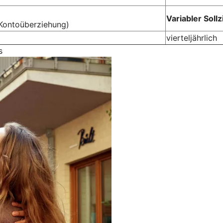
Variabler Soll
Kontoüberziehung)
vierteljährlich
s