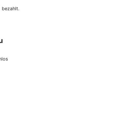
 bezahlt.
u
nlos